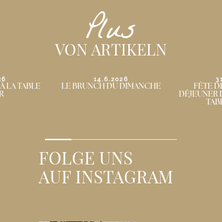
Plus
VON ARTIKELN
26
31.5.2026
3
 DIMANCHE
FÊTE DES MÈRES : UN
LE BRUNCH
DÉJEUNER D’EXCEPTION À LA
TABLE DE BIAR
…
FOLGE UNS
AUF INSTAGRAM