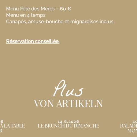
Menu Fête des Mères – 60 €
Menu en 4 temps
Canapés, amuse-bouche et mignardises inclus
Réservation conseillée.
Plus
VON ARTIKELN
26
10.5.2026
3
 DIMANCHE
BALADE AU GRÈS DE
LE BRUNCH
MONTPELLIER