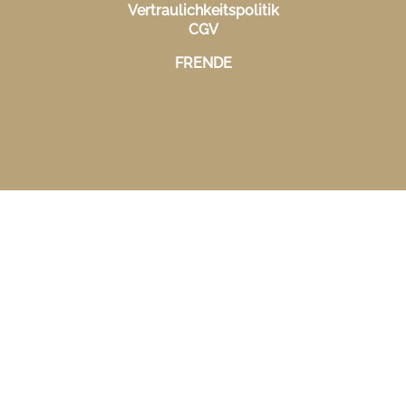
Vertraulichkeitspolitik
CGV
FR
EN
DE