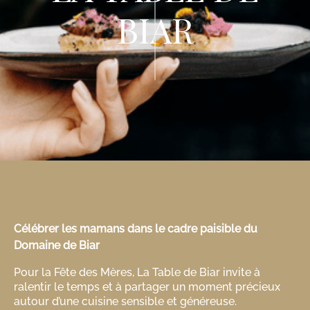
BIAR
Célébrer les mamans dans le cadre paisible du
Domaine de Biar
Pour la Fête des Mères, La Table de Biar invite à
ralentir le temps et à partager un moment précieux
autour d’une cuisine sensible et généreuse.