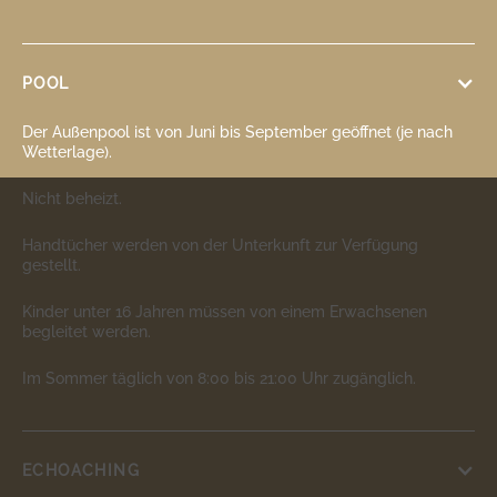
POOL
Der Außenpool ist von Juni bis September geöffnet (je nach
Wetterlage).
Nicht beheizt.
Handtücher werden von der Unterkunft zur Verfügung
gestellt.
Kinder unter 16 Jahren müssen von einem Erwachsenen
begleitet werden.
Im Sommer täglich von 8:00 bis 21:00 Uhr zugänglich.
ECHOACHING