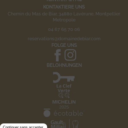
KONTAKTIERE UNS
Chemin du Mas de Biar, 34880 Lavérune, Montpellier
Metropole
04 67 65 70 06
reservations@domainedebiar.com
FOLGE UNS
BELOHNUNGEN