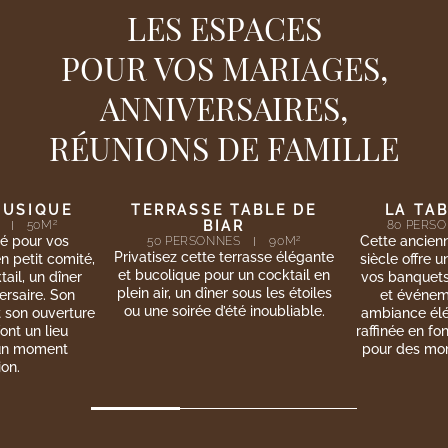
LES ESPACES
POUR VOS MARIAGES,
ANNIVERSAIRES,
RÉUNIONS DE FAMILLE
ABLE DE
LA TABLE DE BIAR
SALON 
2
R
80
PERSONNES
160
M
50
PERS
2
Cette ancienne bâtisse du XVIIIe
Un espace 
90
M
rrasse élégante
siècle offre un cadre unique pour
réceptions pri
un cocktail en
vos banquets, repas de mariage
idéal pour u
ous les étoiles
et événements privés. Son
privé ou un
 inoubliable.
ambiance élégante et sa cuisine
ambiance feut
raffinée en font un lieu d’exception
sur le jard
pour des moments inoubliables.
privilégi
d’e
…