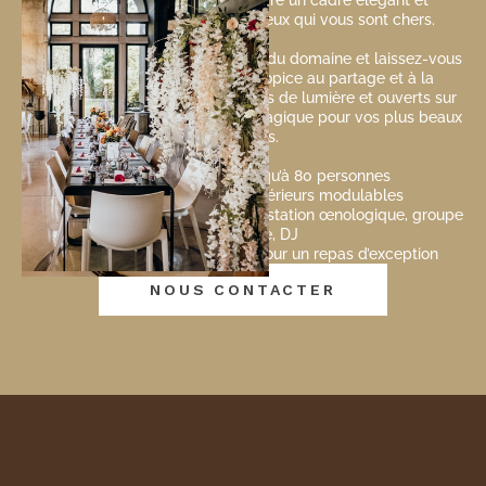
famille, le Domaine de Biar offre un cadre élégant et
chaleureux pour rassembler ceux qui vous sont chers.
Privatisez une salle ou l’ensemble du domaine et laissez-vous
porter par une atmosphère propice au partage et à la
convivialité. Nos espaces, baignés de lumière et ouverts sur
la nature, créent une ambiance magique pour vos plus beaux
moments.
- Capacité d’accueil jusqu’à 80 personnes
- Espaces intérieurs et extérieurs modulables
-Animations personnalisées : dégustation œnologique, groupe
de musique, DJ
- Cuisine raffinée et locavore pour un repas d’exception
NOUS CONTACTER