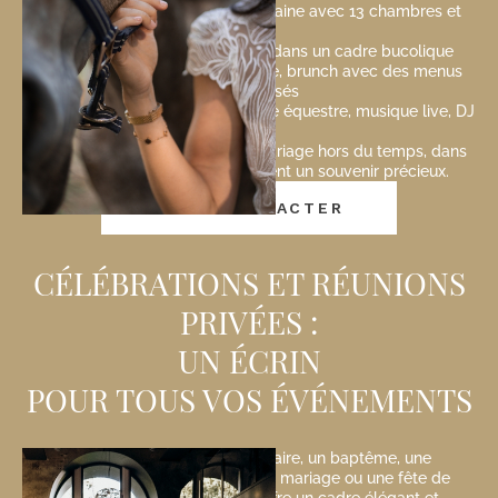
- Privatisation complète du Domaine avec 13 chambres et
suites
- Cérémonie laïque en plein air dans un cadre bucolique
- Réception, dîner gastronomique, brunch avec des menus
personnalisés
- Animations exclusives : spectacle équestre, musique live, DJ
Vivez l’expérience unique d’un mariage hors du temps, dans
un lieu où chaque instant devient un souvenir précieux.
NOUS CONTACTER
CÉLÉBRATIONS ET RÉUNIONS
PRIVÉES :
UN ÉCRIN
POUR TOUS VOS ÉVÉNEMENTS
Que ce soit pour un anniversaire, un baptême, une
communion, un anniversaire de mariage ou une fête de