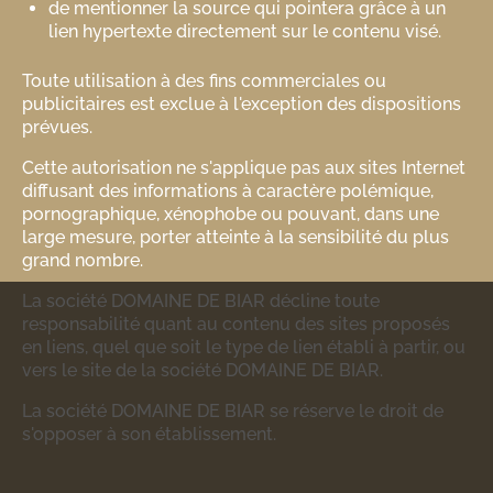
de mentionner la source qui pointera grâce à un
lien hypertexte directement sur le contenu visé.
Toute utilisation à des fins commerciales ou
publicitaires est exclue à l'exception des dispositions
prévues.
Cette autorisation ne s'applique pas aux sites Internet
diffusant des informations à caractère polémique,
pornographique, xénophobe ou pouvant, dans une
large mesure, porter atteinte à la sensibilité du plus
grand nombre.
La société DOMAINE DE BIAR décline toute
responsabilité quant au contenu des sites proposés
en liens, quel que soit le type de lien établi à partir, ou
vers le site de la société DOMAINE DE BIAR.
La société DOMAINE DE BIAR se réserve le droit de
s'opposer à son établissement.