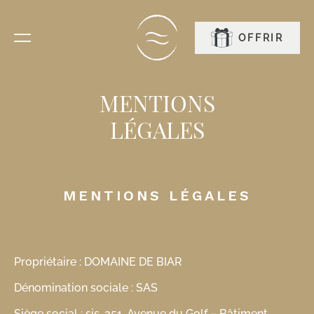
RÉSERVER
OFFRIR
MENTIONS
LÉGALES
MENTIONS LÉGALES
Propriétaire : DOMAINE DE BIAR
Dénomination sociale : SAS
Siège social : sis, 251, Avenue du Golf – Bâtiment