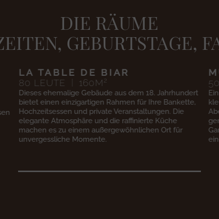
DIE RÄUME
ZEITEN, GEBURTSTAGE, F
MUSIKZIMMER
T
2
50
LEUTE
50
M
B
5
ert
Ein raffinierter Raum für Ihre privaten Empfänge in
e,
kleinen Gruppen, ideal für einen Cocktail, ein privates
Pri
Abendessen oder einen Geburtstag. Seine
Ter
gemütliche Atmosphäre und seine Offenheit zum
un
Garten machen es zu einem privilegierten Ort für
un
einen außergewöhnlichen Moment.