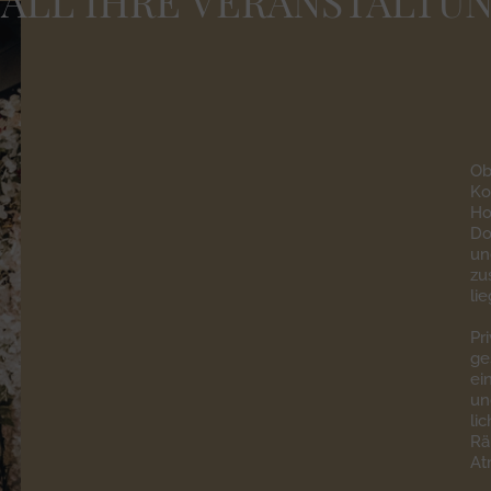
 ALL IHRE VERANSTALTU
Ob
Ko
Ho
Do
un
zu
li
Pr
ge
ei
un
li
Rä
At