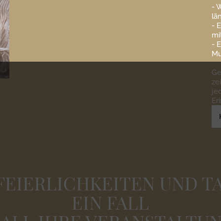
- 
lä
- 
mi
- 
Mu
Ge
ze
je
Er
 FEIERLICHKEITEN UND T
EIN FALL