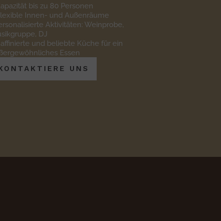
Kapazität bis zu 80 Personen
Flexible Innen- und Außenräume
ersonalisierte Aktivitäten: Weinprobe,
sikgruppe, DJ
Raffinierte und beliebte Küche für ein
ßergewöhnliches Essen
KONTAKTIERE UNS