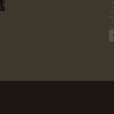
- 
- 
-P
Mu
- 
au