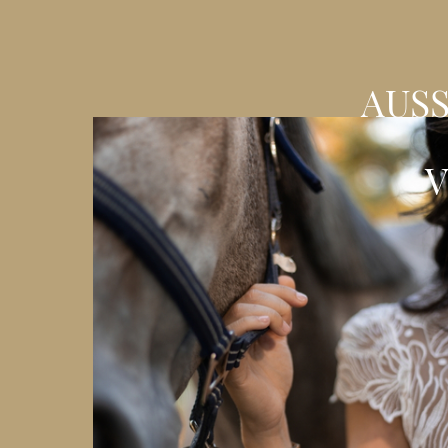
AUS
V