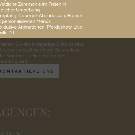
Weltliche Zeremonie im Freien in
ndlicher Umgebung
Empfang, Gourmet-Abendessen, Brunch
t personalisierten Menüs
Exklusive Animationen: Pferdeshow, Live-
sik, DJ
nießen Sie das einzigartige Erlebnis einer
itlosen Hochzeit an einem Ort, an dem
der Moment zu einer wertvollen
innerung wird.
KONTAKTIERE UNS
AGUNGEN: