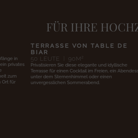
FÜR IHRE HOCH
DE
LA TABLE DE BIAR
2
80
LEUTE
160
M
Dieses ehemalige Gebäude aus dem 18. Jahrhund
bietet einen einzigartigen Rahmen für Ihre Bankett
sche
Hochzeitsessen und private Veranstaltungen. Die
n Abendessen
elegante Atmosphäre und die raffinierte Küche
machen es zu einem außergewöhnlichen Ort für
unvergessliche Momente.