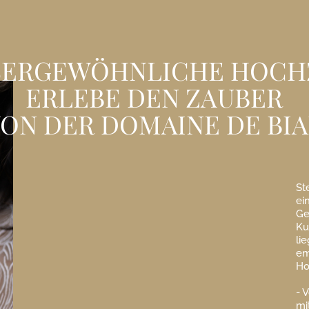
SERGEWÖHNLICHE HOCHZ
ERLEBE DEN ZAUBER
ON DER DOMAINE DE BI
St
ei
Ge
Ku
li
em
Ho
- 
mi