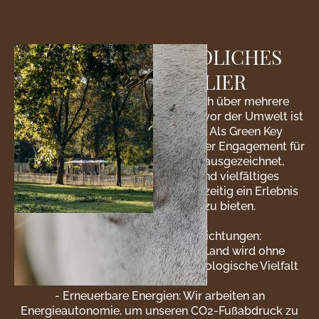
EIN UMWELTFREUNDLICHES
HOTEL IN MONTPELLIER
Die Domaine de Biar erstreckt sich über mehrere
Hektar unberührter Natur. Respekt vor der Umwelt ist
hier eine Selbstverständlichkeit. Als Green Key
zertifiziert und von Écotable für unser Engagement für
eine nachhaltige Restaurierung ausgezeichnet,
bemühen wir uns, ein reiches und vielfältiges
Ökosystem zu erhalten und gleichzeitig ein Erlebnis
im Einklang mit der Natur zu bieten.
Unsere ökologischen Verpflichtungen:
- Ökologischer Landbau: Unser Land wird ohne
Pestizide bewirtschaftet, um die biologische Vielfalt
zu fördern.
- Erneuerbare Energien: Wir arbeiten an
Energieautonomie, um unseren CO2-Fußabdruck zu