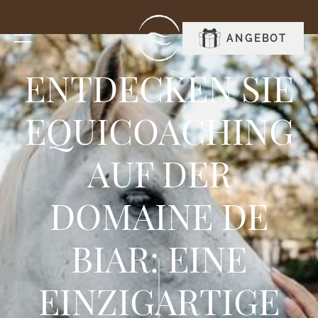
RESERVIEREN
ANGEBOT
ENTDECKEN SIE
EQUICOACHING
AUF DER
DOMAINE DE
BIAR: EINE
EINZIGARTIGE