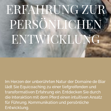
ERFAHRUNG ZUR
PERSÖNLICHEN
ENTWICKLUNG
Im Herzen der unberührten Natur der Domaine de Biar
lädt Sie Equicoaching zu einer tiefgreifenden und
transformativen Erfahrung ein. Entdecken Sie durch
die Interaktion mit dem Pferd einen intuitiven Ansatz
für Führung, Kommunikation und persönliche
Entwicklung.