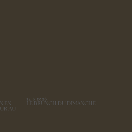
31.5.2026
FÊTE DES MÈRES : UN DÉJEUNER
D’EXCEPTION À LA TABLE DE BIAR