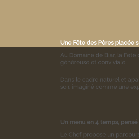
Une Fête des Pères placée s
Au Domaine de Biar, la Fête
généreuse et conviviale.
Dans le cadre naturel et apa
soir, imaginé comme une ex
Un menu en 4 temps, pensé 
Le Chef propose un parcours 