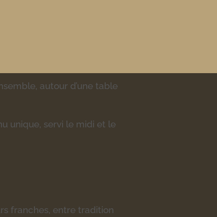
semble, autour d’une table
unique, servi le midi et le
s franches, entre tradition