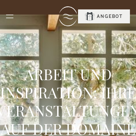
RESERVIEREN
ANGEBOT
ARBEIT UND
INSPIRATION: IHR
VERANSTALTUNGE
AUF DER DOMAINE