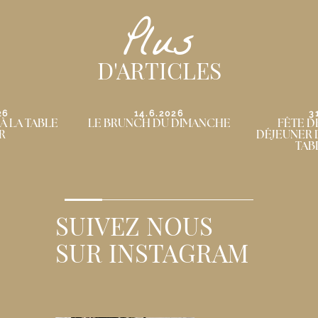
Plus
D'ARTICLES
26
31.5.2026
3
 DIMANCHE
FÊTE DES MÈRES : UN
LE BRUNCH
DÉJEUNER D’EXCEPTION À LA
TABLE DE BIAR
…
SUIVEZ NOUS
SUR INSTAGRAM