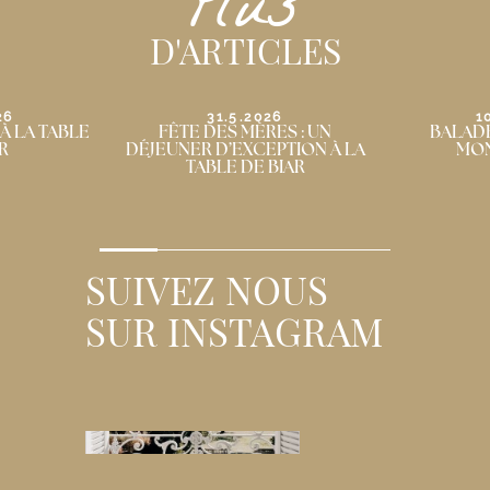
Plus
D'ARTICLES
26
10.5.2026
3
ES : UN
BALADE AU GRÈS DE
LE BRUNCH
PTION À LA
MONTPELLIER
BIAR
…
SUIVEZ NOUS
SUR INSTAGRAM