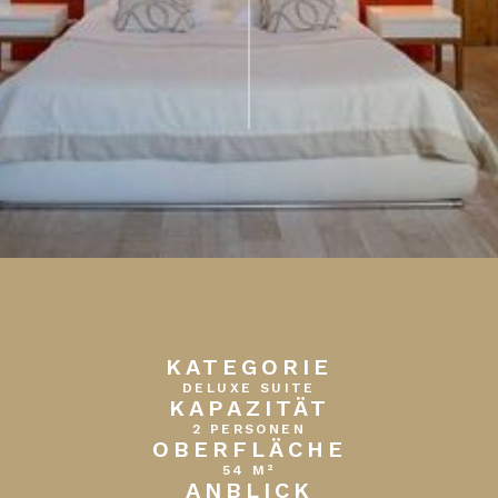
KATEGORIE
DELUXE SUITE
KAPAZITÄT
2 PERSONEN
OBERFLÄCHE
54 M²
ANBLICK