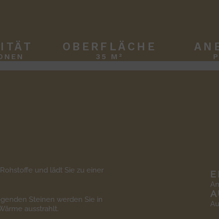
ITÄT
OBERFLÄCHE
AN
ONEN
35 M²
 Rohstoffe und lädt Sie zu einer
E
An
A
iegenden Steinen werden Sie in
Au
Wärme ausstrahlt.