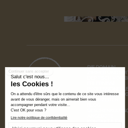
DIE DOMAIN
ZIMMER UND SUI
DER TISCH VON B
ERLEBNISSE
PROFESSIONELL
VERANSTALTUN
HOCHZEITEN
BLOG
GESCHENKGUTSC
ANGEBOTE
KONTAKT & FAQ