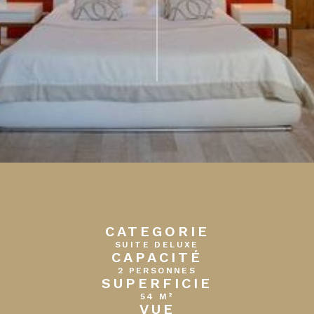
CATEGORIE
SUITE DELUXE
CAPACITÉ
2 PERSONNES
SUPERFICIE
54 M²
VUE