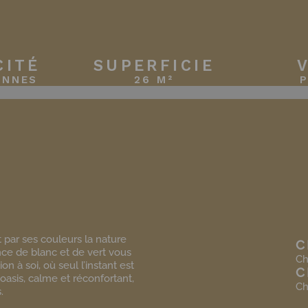
CITÉ
SUPERFICIE
ONNES
26 M²
 par ses couleurs la nature
C
ce de blanc et de vert vous
Ch
n à soi, où seul l’instant est
C
asis, calme et réconfortant,
Ch
.