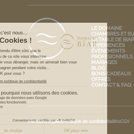
LE DOMAINE
CHAMBRES ET SU
LA TABLE DE BIA
EXPERIENCES
ÉVÈNEMENTS
PROFESIONNELS
MARIAGES
BLOG
BONS CADEAUX
OFFRES
CONTACT & FAQ
Mentions légales
Politique de confidentialités
CGV