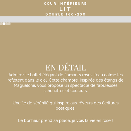
COUR INTÉRIEURE
LIT
DOUBLE 160×200
Slide 2 of 4.
EN DÉTAIL
Admirez le ballet élégant de flamants roses, l’eau calme les
reflètent dans le ciel. Cette chambre, inspirée des étangs de
Maguelone, vous propose un spectacle de fabuleuses
silhouettes et couleurs.
Une île de sérénité qui inspire aux rêveurs des écritures
poétiques.
Le bonheur prend sa place, je vois la vie en rose !