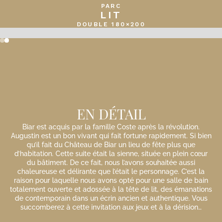
PARC
LIT
DOUBLE 180×200
Slide 2 of 2.
EN DÉTAIL
Biar est acquis par la famille Coste après la révolution.
Augustin est un bon vivant qui fait fortune rapidement. Si bien
qu’il fait du Château de Biar un lieu de fête plus que
d’habitation. Cette suite était la sienne, située en plein cœur
du bâtiment. De ce fait, nous l’avons souhaitée aussi
chaleureuse et délirante que l’était le personnage. C’est la
raison pour laquelle nous avons opté pour une salle de bain
totalement ouverte et adossée à la tête de lit, des émanations
de contemporain dans un écrin ancien et authentique. Vous
succomberez à cette invitation aux jeux et à la dérision…