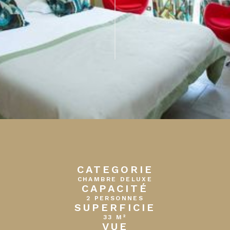
CATEGORIE
CHAMBRE DELUXE
CAPACITÉ
2 PERSONNES
SUPERFICIE
33 M²
VUE