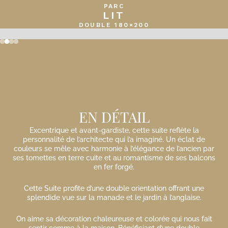
PARC
LIT
DOUBLE 180×200
Slide 2 of 4.
EN DÉTAIL
Excentrique et avant-gardiste, cette suite reflète la
personnalité de l’architecte qui l’a imaginé. Un éclat de
couleurs se mêle avec harmonie à l’élégance de l’ancien par
ses tomettes en terre cuite et au romantisme de ses balcons
en fer forgé.
Cette Suite profite d’une double orientation offrant une
splendide vue sur la manade et le jardin à l’anglaise.
On aime sa décoration chaleureuse et colorée qui nous fait