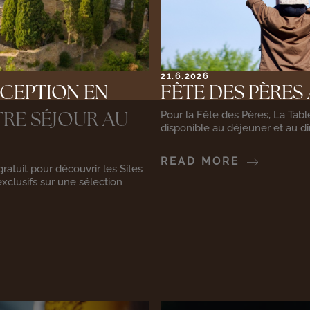
21.6.2026
XCEPTION EN
FÊTE DES PÈRES 
Pour la Fête des Pères, La Tab
RE SÉJOUR AU
disponible au déjeuner et au dîn
READ MORE
atuit pour découvrir les Sites
xclusifs sur une sélection