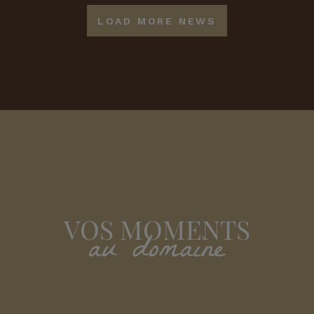
LOAD MORE NEWS
VOS MOMENTS
au domaine
GET AWAY
T