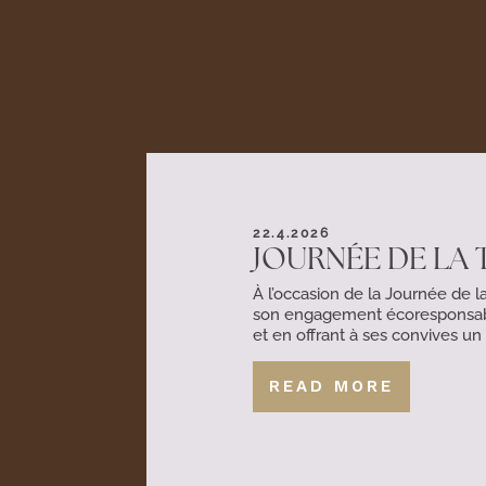
22.4.2026
JOURNÉE DE LA 
À l’occasion de la Journée de l
son engagement écoresponsabl
et en offrant à ses convives u
READ MORE