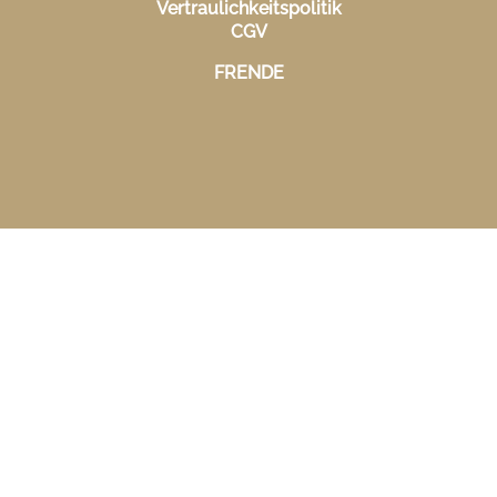
Vertraulichkeitspolitik
CGV
FR
EN
DE