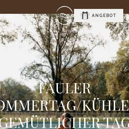
RESERVIEREN
ANGEBOT
FAULER
OMMERTAG/KÜHLE
GEMÜTLICHER TA