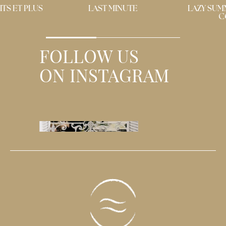
 MINUTE
LAZY SUMMER DAY / COOL
COSY DAY
FOLLOW US
ON INSTAGRAM