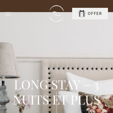
OFFER
BOOK
LONG STAY – 3
NUITS ET PLUS